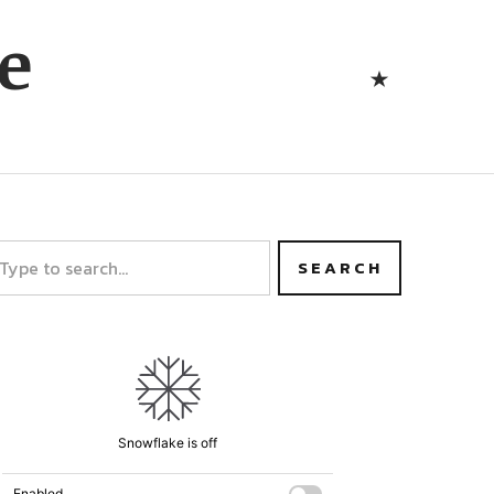
Bluesk
e
Bluesky