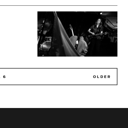
…
6
OLDER