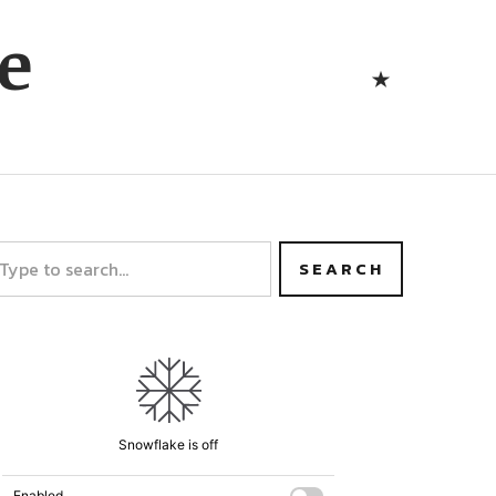
Bluesk
e
Bluesky