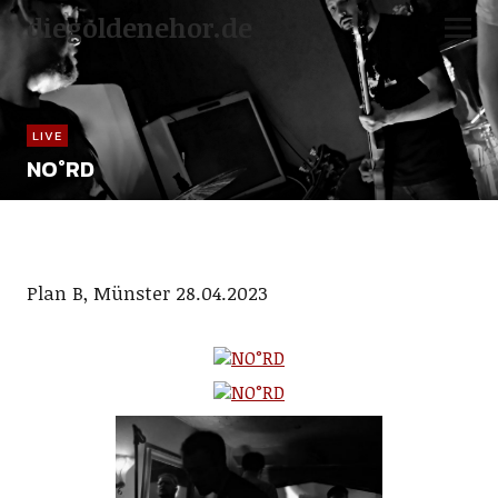
diegoldenehor.de
LIVE
NO°RD
Plan B, Münster 28.04.2023